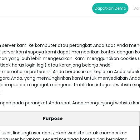
duk
Documentation
Help
Toko
Dapatka​​n Demo
Ba
leh server kami ke komputer atau perangkat Anda saat Anda men
ke server kami supaya kami dapat memberikan kontek dengan kon
n yang jauh lebih mengesalkan. Kami menggunakan cookies u
idak harus login lagi) atau keranjang belanja Anda.
 memahami preferensi Anda berdasarkan kegiatan Anda sebelu
gara Anda, yang memungkinkan kami untuk menyediakan Anda d
mpile data agregat mengenai trafik dan integrasi website 
.
isimpan pada perangkat Anda saat Anda mengunjungi website ka
Purpose
i user, lindungi user dan izinkan website untuk memberikan
ang user harapkan, seperti menjaga konten dari keranjang