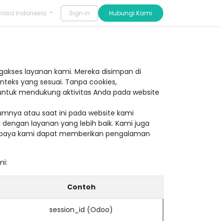
Sign in
​​Hubungi Kami
hasa Indonesia
gakses layanan kami. Mereka disimpan di
teks yang sesuai. Tanpa cookies,
ntuk mendukung aktivitas Anda pada website
mnya atau saat ini pada website kami
engan layanan yang lebih baik. Kami juga
supaya kami dapat memberikan pengalaman
mi:
Contoh
session_id (Odoo)