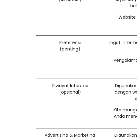
be
Website 
Preferensi
Ingat inform
(penting)
Pengalama
Riwayat Interaksi
Digunakan
(opsional)
dengan we
Kita mungk
Anda menol
Advertising & Marketing
Digunakan 