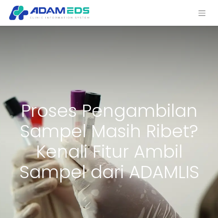
Proses Pengambilan
Sampel Masih Ribet?
Kenali Fitur Ambil
Sampel dari ADAMLIS