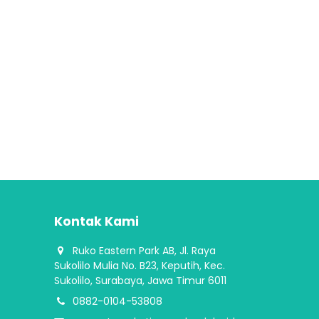
Kontak Kami
​​Ruko Eastern Park AB, Jl. Raya
Sukolilo Mulia No. B23, Keputih, Kec.
Sukolilo, Surabaya, Jawa Timur 6011
0882-0104-53808