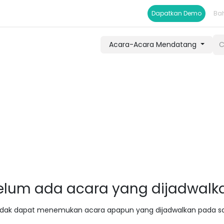
duk
Documentation
Help
Toko
Dapatka​​n Demo
Ba
Acara-Acara Mendatang
elum ada acara yang dijadwalk
tidak dapat menemukan acara apapun yang dijadwalkan pada saa