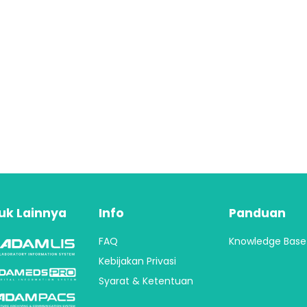
uk Lainnya
Info
Panduan
FA​Q
Knowledge Base
Kebijakan Privasi
Syarat & Ketentuan